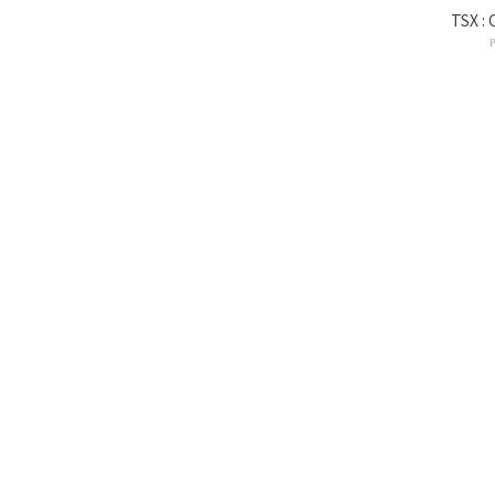
TSX : 
P